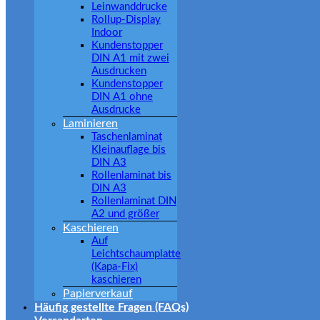
Leinwanddrucke
Rollup-Display
Indoor
Kundenstopper
DIN A1 mit zwei
Ausdrucken
Kundenstopper
DIN A1 ohne
Ausdrucke
Laminieren
Taschenlaminat
Kleinauflage bis
DIN A3
Rollenlaminat bis
DIN A3
Rollenlaminat DIN
A2 und größer
Kaschieren
Auf
Leichtschaumplatte
(Kapa-Fix)
kaschieren
Papierverkauf
Häufig gestellte Fragen (FAQs)