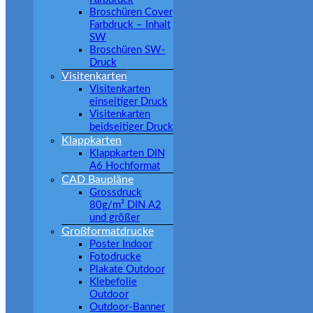
Broschüren Cover
Farbdruck – Inhalt
SW
Broschüren SW-
Druck
Visitenkarten
Visitenkarten
einseitiger Druck
Visitenkarten
beidseitiger Druck
Klappkarten
Klappkarten DIN
A6 Hochformat
CAD Baupläne
Grossdruck
80g/m² DIN A2
und größer
Großformatdrucke
Poster Indoor
Fotodrucke
Plakate Outdoor
Klebefolie
Outdoor
Outdoor-Banner