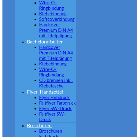
Wire-O-
Ringbindung
Klebebindung
Softcoverbindung
Hardcover
Premium DIN A4
mit Titelprägung
Bachelorarbeiten
Hardcover
Premium DIN A4
mit Titelprägung
Klebebindung
Wire-O-
Ringbindung
CD brennen inkl.
Klebetasche
Flyer, Handzettel
Flyer Farbdruck
Faltflyer Farbdruck
Flyer SW-Druck
Faltflyer SW-
Druck
Broschüren
Broschüren
Farbdruck