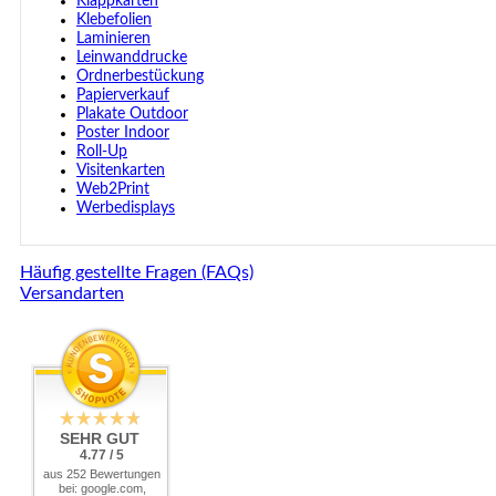
Klappkarten
Klebefolien
Laminieren
Leinwanddrucke
Ordnerbestückung
Papierverkauf
Plakate Outdoor
Poster Indoor
Roll-Up
Visitenkarten
Web2Print
Werbedisplays
Häufig gestellte Fragen (FAQs)
Versandarten
SEHR GUT
4.77 / 5
aus 252 Bewertungen
bei: google.com,